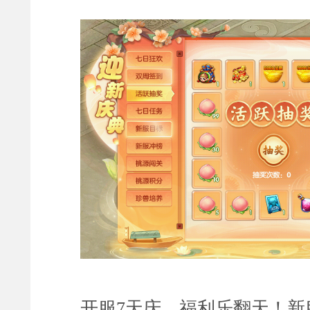
开服7天庆，福利乐
翻天
！新