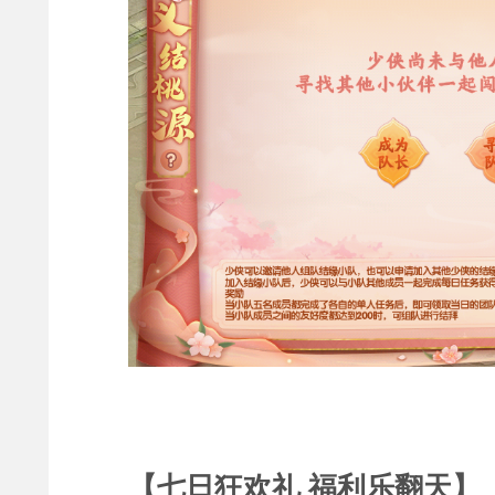
【七日狂欢礼 福利乐翻天】