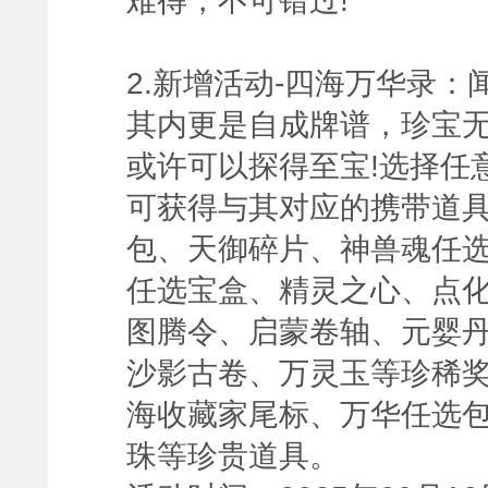
难得，不可错过!
2.新增活动-四海万华录
其内更是自成牌谱，珍宝
或许可以探得至宝!选择任
可获得与其对应的携带道
包、天御碎片、神兽魂任选
任选宝盒、精灵之心、点
图腾令、启蒙卷轴、元婴
沙影古卷、万灵玉等珍稀
海收藏家尾标、万华任选
珠等珍贵道具。