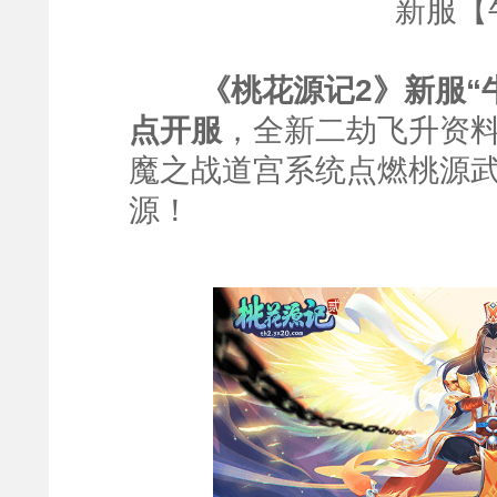
新服【
《桃花源记2》新服“牛
点开服
，全新
二劫飞升资料
魔之战道宫系统点燃桃源
源！