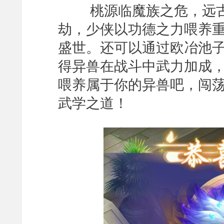
桃源临魔族之危，远古
劫，少侠以功德之力喂养
盛世。还可以通过欧冶池
得异兽在战斗中武力加成
喂养属于你的异兽吧，闯
武学之道！