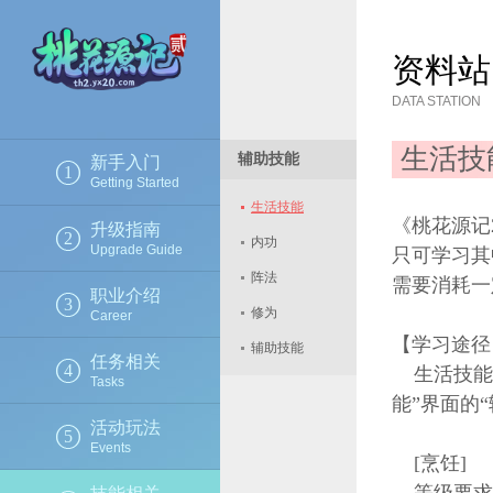
资料站
DATA STATION
生活技
辅助技能
新手入门
1
Getting Started
生活技能
《桃花源记
升级指南
2
内功
Upgrade Guide
只可学习其
阵法
需要消耗一
职业介绍
3
修为
Career
【学习途径
辅助技能
任务相关
4
生活技能学
Tasks
能”界面的
活动玩法
5
Events
[烹饪]