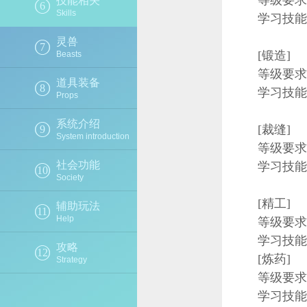
等级要求
技能相关
6
Skills
学习技能：洛
灵兽
7
[锻造]
Beasts
等级要求：
道具装备
8
学习技能：洛
Props
系统介绍
[裁缝]
9
System introduction
等级要求：
社会功能
学习技能：洛
10
Society
[精工]
辅助玩法
11
Help
等级要求：
学习技能：洛
攻略
12
[炼药]
Strategy
等级要求：
学习技能：洛