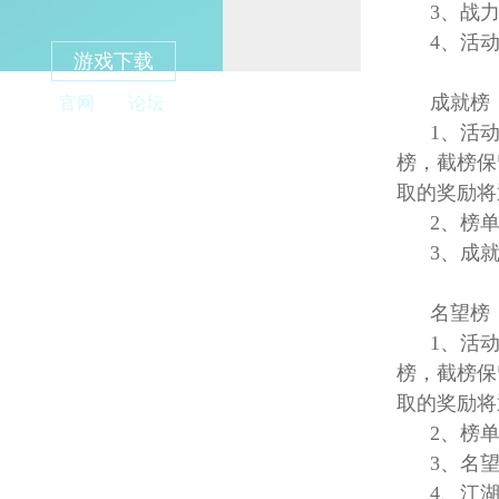
3、战力
战斗速率
4、活动
游戏下载
账号防盗指南
成就榜
官网
论坛
双倍帮贡
1、活动时
野外遇敌
榜，截榜保
战力评价
取的奖励将
投诉系统
2、榜单
日常经验找回
3、成就
江湖名望获取途径
名望榜
新服冲榜
1、活动时
开服七天庆
榜，截榜保
我要变强
取的奖励将
储备经验
2、榜单
概率公示
3、名望
4、江湖