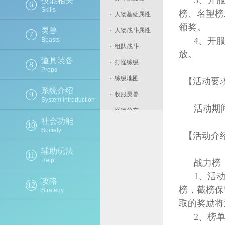
3、开服第
技能相关
6
Skills
榜、名望榜
人物基础属性
领奖。
灵兽
人物战斗属性
7
4、开服第
Beasts
组队战斗
放。
道具装备
打怪练级
8
Props
练级地图
【活动要
系统介绍
9
收服灵兽
System introduction
活动期间
怪物分布
社会功能
10
玩法查询
Society
【活动介
帮助查询
辅助玩法
11
邮箱操作
Help
战力榜
系统设置
1、活动时
攻略
12
榜，截榜保
Strategy
封印成功率
取的奖励将
如何获取银子
2、榜单
如何获取金子