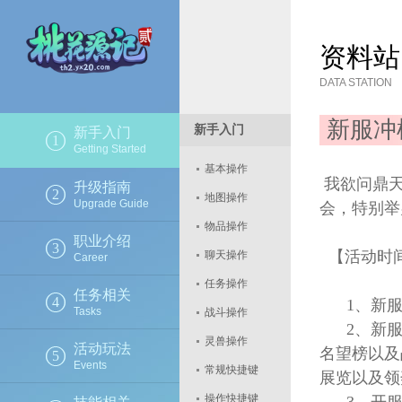
资料站
DATA STATION
新服冲
新手入门
新手入门
1
Getting Started
基本操作
我欲问鼎天
升级指南
2
地图操作
Upgrade Guide
会，特别举
物品操作
职业介绍
3
【活动时
聊天操作
Career
任务操作
任务相关
4
1、新服
Tasks
战斗操作
2、新服开
灵兽操作
活动玩法
名望榜以及
5
Events
常规快捷键
展览以及领
操作快捷键